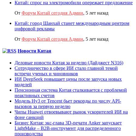
Китай: спрос на электромобили опережает предложение
От
Форум Китай сегодня Админ
,
5 лет назад
Китай: город Шанхай станет международным центром
цифровой рекламы
От
Форум Китай сегодня Админ
,
5 лет назад
Новости Китая
Деловые новости Китая за неделю (Дайджест N316)
Сотрудничество в сфере ИИ стало главной темой
встречи ученых и чиновников
ИИ DeepSeek повышает цены после запуска новых
моделей
Пенсионная система Китая сталкивается с проблемой
неактивных счетов
Модель Hy3 от Tencent бьет рекорды по числу API-
вызовов за первую неделю
Чипы Huawei отвоевывают рынок ускорителей ИИ на
фоне санкций
Бизнес Китая: экс-глава 3D-печати Anker запускает
LightMake – B2B-инструмент для распределенного
производства