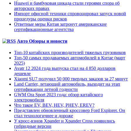
Huawei и бамбуковая цикада стали героями спора об
авторских правах
Импорт офисной техники спровоцировал запуск новой
процедуры оценки рисков
Ответные меры Китая затронут американские
сертификационные агентства
Авто Обзоры и новости
Топ-10 китайских производителей тяжелых грузовиков
Топ-50 самых продаваемых автомобилей в Китае (март
2025)
Avatr 12 2024 года выпуска стал на 4 850 долларов
дешевле
Xiaomi SU7 получил 50 000 твердых заказов за 27 минут
Land Carrier, летающий автомобиль, выходит на этап
сертификации летной годности
GWM Ora Sport 2023 года: обзор китайского
электромобиля
Что такое EV, BEV, HEV, PHEV, EREV?
Представлен обновленный кроссовер Ford Explorer. Он
стал технологичнее и дороже
У кросс-вэнов Xpander и Xpander Cross появились
гибридные версии