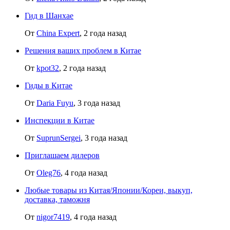
Гид в Шанхае
От
China Expert
,
2 года назад
Решения ваших проблем в Китае
От
kpot32
,
2 года назад
Гиды в Китае
От
Daria Fuyu
,
3 года назад
Инспекции в Китае
От
SuprunSergei
,
3 года назад
Приглашаем дилеров
От
Oleg76
,
4 года назад
Любые товары из Китая/Японии/Кореи, выкуп,
доставка, таможня
От
nigor7419
,
4 года назад