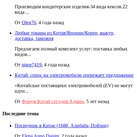
Производим кондитерские изделия-34 вида кексов.22
вида ...
От
Oleg76
, 4 года назад
Любые товары из Китая/Японии/Кореи, выкуп,
доставка, таможня
Предлагаем полный комплект услуг: поставка любых
видов...
От
nigor7419
, 4 года назад
Китай: спрос на электромобили опережает предложение
«Китайские поставщики электромобилей (EV) не могут
идти...
От
Форум Китай сегодня Админ
, 5 лет назад
Последние темы
Посредник в Китае (1688, Алибаба, Пойзон)
От
Elena Anno Danini
,
2 года назад