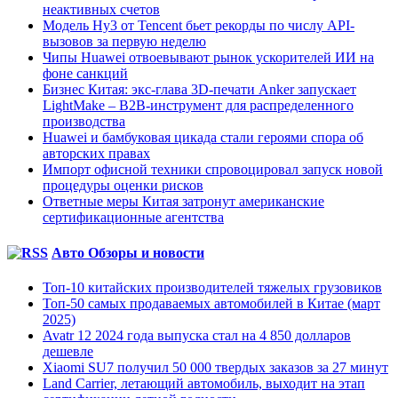
неактивных счетов
Модель Hy3 от Tencent бьет рекорды по числу API-
вызовов за первую неделю
Чипы Huawei отвоевывают рынок ускорителей ИИ на
фоне санкций
Бизнес Китая: экс-глава 3D-печати Anker запускает
LightMake – B2B-инструмент для распределенного
производства
Huawei и бамбуковая цикада стали героями спора об
авторских правах
Импорт офисной техники спровоцировал запуск новой
процедуры оценки рисков
Ответные меры Китая затронут американские
сертификационные агентства
Авто Обзоры и новости
Топ-10 китайских производителей тяжелых грузовиков
Топ-50 самых продаваемых автомобилей в Китае (март
2025)
Avatr 12 2024 года выпуска стал на 4 850 долларов
дешевле
Xiaomi SU7 получил 50 000 твердых заказов за 27 минут
Land Carrier, летающий автомобиль, выходит на этап