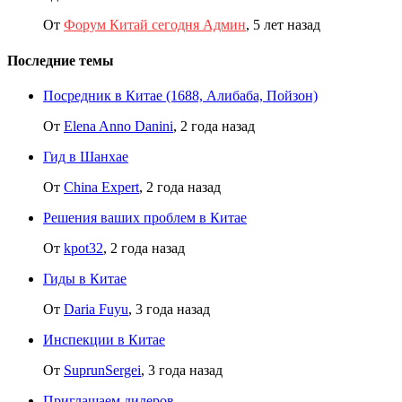
От
Форум Китай сегодня Админ
, 5 лет назад
Последние темы
Посредник в Китае (1688, Алибаба, Пойзон)
От
Elena Anno Danini
,
2 года назад
Гид в Шанхае
От
China Expert
,
2 года назад
Решения ваших проблем в Китае
От
kpot32
,
2 года назад
Гиды в Китае
От
Daria Fuyu
,
3 года назад
Инспекции в Китае
От
SuprunSergei
,
3 года назад
Приглашаем дилеров