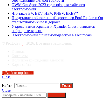
сертификации летной годности
GWM Ora Sport 2023 года: обзор китайского
электромобиля
Что такое EV, BEV, HEV, PHEV, EREV?
Представлен обновленный кроссовер Ford Explorer. Он
стал технологичнее и дороже
У кросс-вэнов Xpander и Xpander Cross появились
гибридные версии
Электромобили с пневмоподвеской в Electrocars
© Prc.today
2026, Все права защищены.
Главная
Контакты
Политика конфиденциальности
Карта сайта
Back to top button
Close
Найти:
Close
Поиск...