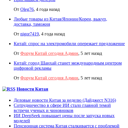
От
Oleg76
,
4 года назад
Любые товары из Китая/Японии/Кореи, выкуп,
доставка, таможня
От
nigor7419
,
4 года назад
Китай: спрос на электромобили опережает предложение
От
Форум Китай сегодня Админ
,
5 лет назад
Китай: город Шанхай станет международным центром
цифровой рекламы
От
Форум Китай сегодня Админ
,
5 лет назад
Новости Китая
Деловые новости Китая за неделю (Дайджест N316)
Сотрудничество в сфере ИИ стало главной темой
встречи ученых и чиновников
ИИ DeepSeek повышает цены после запуска новых
моделей
Пенсионная система Китая сталкивается с проблемой