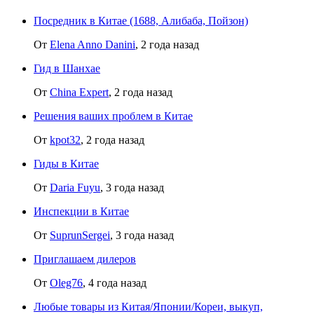
Посредник в Китае (1688, Алибаба, Пойзон)
От
Elena Anno Danini
,
2 года назад
Гид в Шанхае
От
China Expert
,
2 года назад
Решения ваших проблем в Китае
От
kpot32
,
2 года назад
Гиды в Китае
От
Daria Fuyu
,
3 года назад
Инспекции в Китае
От
SuprunSergei
,
3 года назад
Приглашаем дилеров
От
Oleg76
,
4 года назад
Любые товары из Китая/Японии/Кореи, выкуп,