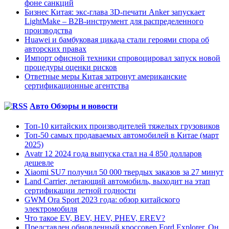
фоне санкций
Бизнес Китая: экс-глава 3D-печати Anker запускает
LightMake – B2B-инструмент для распределенного
производства
Huawei и бамбуковая цикада стали героями спора об
авторских правах
Импорт офисной техники спровоцировал запуск новой
процедуры оценки рисков
Ответные меры Китая затронут американские
сертификационные агентства
Авто Обзоры и новости
Топ-10 китайских производителей тяжелых грузовиков
Топ-50 самых продаваемых автомобилей в Китае (март
2025)
Avatr 12 2024 года выпуска стал на 4 850 долларов
дешевле
Xiaomi SU7 получил 50 000 твердых заказов за 27 минут
Land Carrier, летающий автомобиль, выходит на этап
сертификации летной годности
GWM Ora Sport 2023 года: обзор китайского
электромобиля
Что такое EV, BEV, HEV, PHEV, EREV?
Представлен обновленный кроссовер Ford Explorer. Он