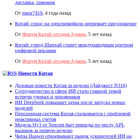
доставка, таможня
От
nigor7419
,
4 года назад
Китай: спрос на электромобили опережает предложение
От
Форум Китай сегодня Админ
,
5 лет назад
Китай: город Шанхай станет международным центром
цифровой рекламы
От
Форум Китай сегодня Админ
,
5 лет назад
Новости Китая
Деловые новости Китая за неделю (Дайджест N316)
Сотрудничество в сфере ИИ стало главной темой
встречи ученых и чиновников
ИИ DeepSeek повышает цены после запуска новых
моделей
Пенсионная система Китая сталкивается с проблемой
неактивных счетов
Модель Hy3 от Tencent бьет рекорды по числу API-
вызовов за первую неделю
Чипы Huawei отвоевывают рынок ускорителей ИИ на